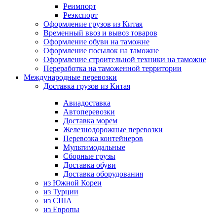
Реимпорт
Реэкспорт
Оформление грузов из Китая
Временный ввоз и вывоз товаров
Оформление обуви на таможне
Оформление посылок на таможне
Оформление строительной техники на таможне
Переработка на таможенной территории
Международные перевозки
Доставка грузов из Китая
Авиадоставка
Автоперевозки
Доставка морем
Железнодорожные перевозки
Перевозка контейнеров
Мультимодальные
Сборные грузы
Доставка обуви
Доставка оборудования
из Южной Кореи
из Турции
из США
из Европы