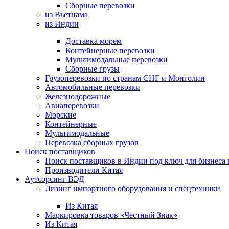
Сборные перевозки
из Вьетнама
из Индии
Доставка морем
Контейнерные перевозки
Мультимодальные перевозки
Сборные грузы
Грузоперевозки по странам СНГ и Монголии
Автомобильные перевозки
Железнодорожные
Авиаперевозки
Морские
Контейнерные
Мультимодальные
Перевозка сборных грузов
Поиск поставщиков
Поиск поставщиков в Индии под ключ для бизнеса 
Производители Китая
Аутсорсинг ВЭД
Лизинг импортного оборудования и спецтехники
Из Китая
Маркировка товаров «Честный Знак»
Из Китая