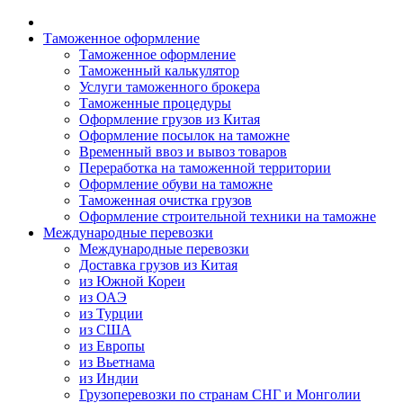
Таможенное оформление
Таможенное оформление
Таможенный калькулятор
Услуги таможенного брокера
Таможенные процедуры
Оформление грузов из Китая
Оформление посылок на таможне
Временный ввоз и вывоз товаров
Переработка на таможенной территории
Оформление обуви на таможне
Таможенная очистка грузов
Оформление строительной техники на таможне
Международные перевозки
Международные перевозки
Доставка грузов из Китая
из Южной Кореи
из ОАЭ
из Турции
из США
из Европы
из Вьетнама
из Индии
Грузоперевозки по странам СНГ и Монголии