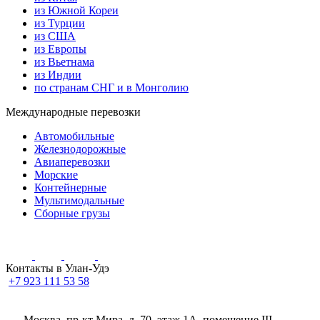
из Южной Кореи
из Турции
из США
из Европы
из Вьетнама
из Индии
по странам СНГ и в Монголию
Международные перевозки
Автомобильные
Железнодорожные
Авиаперевозки
Морские
Контейнерные
Мультимодальные
Сборные грузы
Контакты в Улан-Удэ
+7 923 111 53 58
Москва, пр-кт Мира, д. 70, этаж 1А
, помещение III,