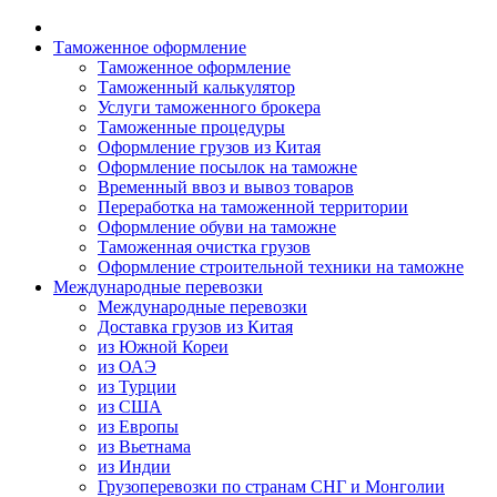
Таможенное оформление
Таможенное оформление
Таможенный калькулятор
Услуги таможенного брокера
Таможенные процедуры
Оформление грузов из Китая
Оформление посылок на таможне
Временный ввоз и вывоз товаров
Переработка на таможенной территории
Оформление обуви на таможне
Таможенная очистка грузов
Оформление строительной техники на таможне
Международные перевозки
Международные перевозки
Доставка грузов из Китая
из Южной Кореи
из ОАЭ
из Турции
из США
из Европы
из Вьетнама
из Индии
Грузоперевозки по странам СНГ и Монголии