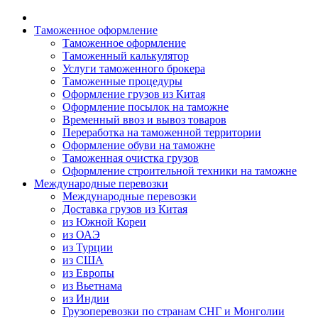
Таможенное оформление
Таможенное оформление
Таможенный калькулятор
Услуги таможенного брокера
Таможенные процедуры
Оформление грузов из Китая
Оформление посылок на таможне
Временный ввоз и вывоз товаров
Переработка на таможенной территории
Оформление обуви на таможне
Таможенная очистка грузов
Оформление строительной техники на таможне
Международные перевозки
Международные перевозки
Доставка грузов из Китая
из Южной Кореи
из ОАЭ
из Турции
из США
из Европы
из Вьетнама
из Индии
Грузоперевозки по странам СНГ и Монголии