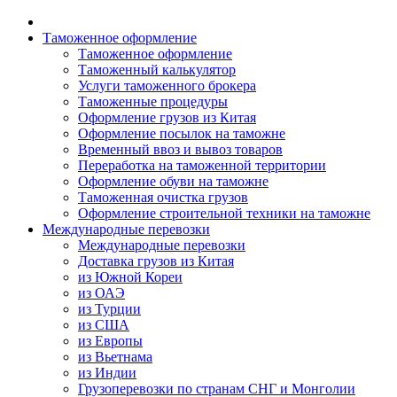
Таможенное оформление
Таможенное оформление
Таможенный калькулятор
Услуги таможенного брокера
Таможенные процедуры
Оформление грузов из Китая
Оформление посылок на таможне
Временный ввоз и вывоз товаров
Переработка на таможенной территории
Оформление обуви на таможне
Таможенная очистка грузов
Оформление строительной техники на таможне
Международные перевозки
Международные перевозки
Доставка грузов из Китая
из Южной Кореи
из ОАЭ
из Турции
из США
из Европы
из Вьетнама
из Индии
Грузоперевозки по странам СНГ и Монголии