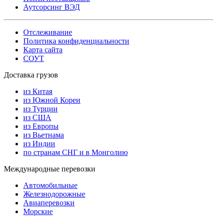
Аутсорсинг ВЭД
Отслеживание
Политика конфиденциальности
Карта сайта
СОУТ
Доставка грузов
из Китая
из Южной Кореи
из Турции
из США
из Европы
из Вьетнама
из Индии
по странам СНГ и в Монголию
Международные перевозки
Автомобильные
Железнодорожные
Авиаперевозки
Морские