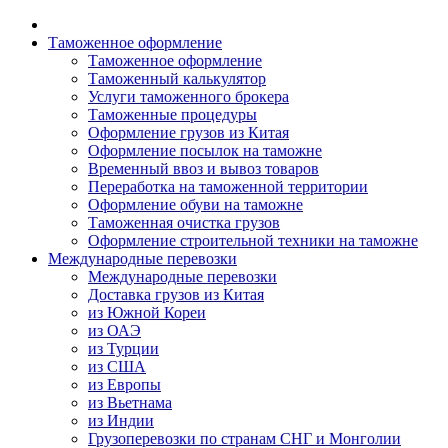
Таможенное оформление
Таможенное оформление
Таможенный калькулятор
Услуги таможенного брокера
Таможенные процедуры
Оформление грузов из Китая
Оформление посылок на таможне
Временный ввоз и вывоз товаров
Переработка на таможенной территории
Оформление обуви на таможне
Таможенная очистка грузов
Оформление строительной техники на таможне
Международные перевозки
Международные перевозки
Доставка грузов из Китая
из Южной Кореи
из ОАЭ
из Турции
из США
из Европы
из Вьетнама
из Индии
Грузоперевозки по странам СНГ и Монголии