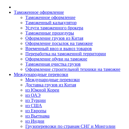
Таможенное оформление
Таможенное оформление
Таможенный калькулятор
Услуги таможенного брокера
Таможенные процедуры
Оформление грузов из Китая
Оформление посылок на таможне
Временный ввоз и вывоз товаров
Переработка на таможенной территории
Оформление обуви на таможне
Таможенная очистка грузов
Оформление строительной техники на таможне
Международные перевозки
Международные перевозки
Доставка грузов из Китая
из Южной Кореи
из ОАЭ
из Турции
из США
из Европы
из Вьетнама
из Индии
Грузоперевозки по странам СНГ и Монголии