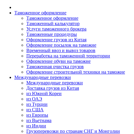
Таможенное оформление
Таможенное оформление
Таможенный калькулятор
Услуги таможенного брокера
Таможенные процедуры
Оформление грузов из Китая
Оформление посылок на таможне
Временный ввоз и вывоз товаров
Переработка на таможенной территории
Оформление обуви на таможне
Таможенная очистка грузов
Оформление строительной техники на таможне
Международные перевозки
Международные перевозки
Доставка грузов из Китая
из Южной Кореи
из ОАЭ
из Турции
из США
из Европы
из Вьетнама
из Индии
Грузоперевозки по странам СНГ и Монголии